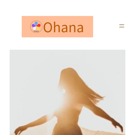
内
容
を
ス
キ
ッ
プ