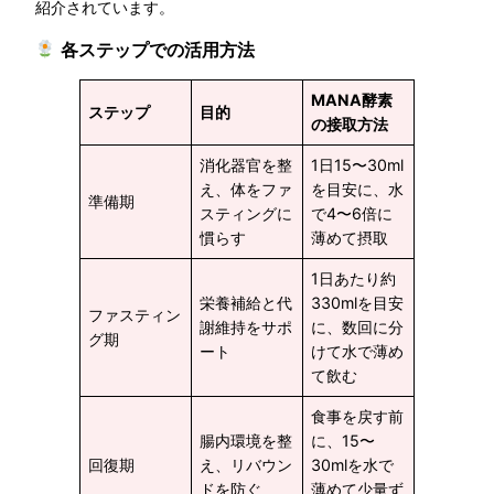
紹介されています。
各ステップでの活用方法
MANA酵素
ステップ
目的
の接取方法
消化器官を整
1日15〜30ml
え、体をファ
を目安に、水
準備期
スティングに
で4〜6倍に
慣らす
薄めて摂取
1日あたり約
栄養補給と代
330mlを目安
ファスティン
謝維持をサポ
に、数回に分
グ期
ート
けて水で薄め
て飲む
食事を戻す前
腸内環境を整
に、15〜
回復期
え、リバウン
30mlを水で
ドを防ぐ
薄めて少量ず