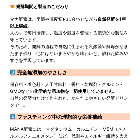
発酵期間と製造のこだわり
マナ酵素は、季節や温度変化に合わせながら
自然発酵を1年
以上継続
。
人の手で毎日攪拌し、温度や湿度を管理する伝統的な製法を
守っています。
そのため、発酵の過程で自然に生まれる乳酸菌や酵母が活き
たまま残り、他にはないまろやかな味わいと、優れた飲みや
すさを実現しています。
完全無添加のやさしさ
保存料・着色料・人工甘味料・香料・防腐剤・グルテン・
GMOなどの
化学的な添加物を一切使用していません。
自然の発酵力だけで作られた、からだにやさしい発酵ドリン
クです。
ファスティング中の理想的な栄養補給
MANA酵素には、マグネシウム・カルニチン・MSM（メチ
ルスルフォニルメタン）など、代謝やエネルギー維持を支え