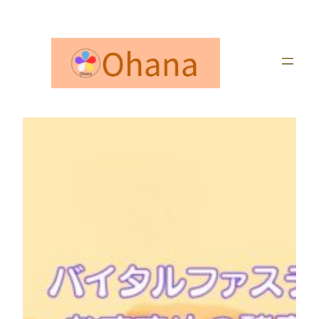
内
容
を
ス
キ
ッ
プ