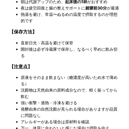
朝は代謝アップのため、
起床後の1杯
がおすすめ
夜は疲労回復と腸の整えサポートに
就寝前30分
が最適
熱湯を避け、常温〜ぬるめの温度で摂取するのが理想
的です
【保存方法】
直射日光・高温を避けて保管
開封後は必ず冷蔵庫で保存し、なるべく早めに飲み切
る
【注意点】
原液をそのまま飲まない（糖濃度が高いため水で薄め
る）
沈殿物は天然由来の原料成分なので、軽く振ってから
飲む
強い衝撃・過熱・冷凍を避ける
発酵由来の自然沈殿が見られる場合がありますが品質
に問題なし
アレルギーがある場合は原材料を確認
万一、体質に合わないと感じた場合は摂取を中止