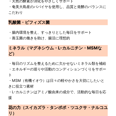
・天然の酵素が消化をやさしくサポート
・奄美大島産のパパイヤを使用し、品質と発酵のバランスに
こだわり
乳酸菌・ビフィズス菌
・腸内環境を整え、すっきりとした毎日をサポート
・善玉菌の働きを助け、腸活に理想的
ミネラル（マグネシウム
・L-カルニチン・MSM
な
ど）
・毎日のリズムを整えるために欠かせないミネラル類を補給
・エネルギーの巡りや活動のコンディションづくりをサポー
ト
・MSM（有機イオウ）は日々の軽やかさを大切にしたいと
きに役立つ素材
・L-カルニチンはアミノ酸由来の成分で、活動的な毎日を応
援
花の力（スイカズラ・タンポポ・ツユクサ・ナルコユ
リ）