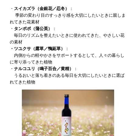
・
スイカズラ（
金銀花
／
忍冬
）
：
季節の変わり目のすっきり感を大切にしたいときに親しま
れてきた花素材
・
タンポポ（蒲公英）
：
毎日のリズムを整えたいときに使われてきた、やさしい花
の素材
・ツユクサ（露草／鴨跖草）
：
内側からの軽やかさをサポートするとして、人々の暮らし
に寄り添ってきた植物
・
ナルコユリ（鳴子百合／黄精）
：
うるおいと落ち着きのある毎日を大切にしたいときに選ば
れてきた植物