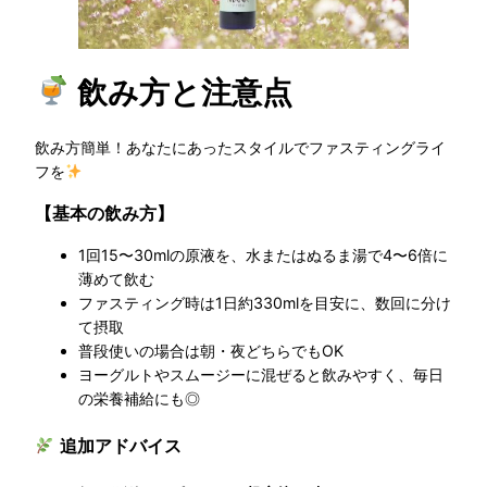
飲み方と注意点
飲み方簡単！あなたにあったスタイルでファスティングライ
フを
【基本の飲み方】
1回15〜30mlの原液を、水またはぬるま湯で4〜6倍に
薄めて飲む
ファスティング時は1日約330mlを目安に、数回に分け
て摂取
普段使いの場合は朝・夜どちらでもOK
ヨーグルトやスムージーに混ぜると飲みやすく、毎日
の栄養補給にも◎
追加アドバイス