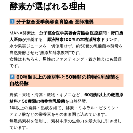
酵素が選ばれる理由
分子整合医学美容食育協会 医師推奨
MANA酵素は、
分子整合医学美容食育協会 医療顧問・野口勇
人医師
が推奨する、
原液酵素100％の本格派酵素ドリンク
。
水や果実ジュースを一切使用せず、約50種の乳酸菌や酵母を
自然発酵させた“無添加酵素飲料”です。
女性はもちろん、男性のファスティング・置き換えにも最適
です。
60種類以上の原材料と50種類の植物性乳酸菌を
自然発酵
野菜・果物・海藻・穀物・キノコなど、
60種類以上の厳選原
材料
と
50種類の植物性乳酸菌
を自然発酵。
1年以上の発酵・熟成を経て、酵素・ミネラル・ビタミン・
アミノ酸などの栄養素をそのまま閉じ込めています。
無農薬素材を使用し、素材本来の生命力を最大限に引き出し
ています。