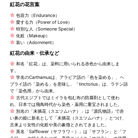
紅花の花言葉
包容力（Endurance）
愛する力（Power of Love）
特別な人（Someone Special）
化粧（Makeup）
装い（Adornment）
紅花の由来・伝承など
和名「紅花」は、染料に用いられる赤色から由来しま
す。
学名のCarthamusは、アラビア語の「色を染める」、ヘ
ブライ語の「染める」を意味し、「tinctorius」は、ラテン語
で「染色用」から由来。
古代エジプトではミイラを包む布の防腐剤として使わ
れ、日本では飛鳥時代から染色・薬用に重宝されました。
別名の「末摘花（スエツムハナ）」は『源氏物語』で赤
い鼻の姫に新名として「末摘花（スエツムハナ）」とつけ、
古来より女性の化粧や美の象徴とされてきました。
英名「Safflower（サフラワ－）」は「サフラン」と「フ