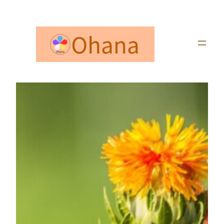
内
容
を
ス
キ
ッ
プ