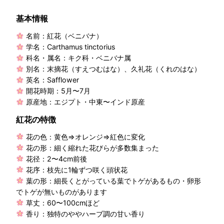
基本情報
名前：紅花（ベニバナ）
学名：Carthamus tinctorius
科名・属名：キク科・ベニバナ属
別名：末摘花（すえつむはな）、久礼花（くれのはな）
英名：Safflower
開花時期：5月〜7月
原産地：エジプト・中東〜インド原産
紅花の特徴
花の色：黄色⇒オレンジ⇒紅色に変化
花の形：細く縮れた花びらが多数集まった
花径：2〜4cm前後
花序：枝先に1輪ずつ咲く頭状花
葉の形：細長くとがっている葉でトゲがあるもの・卵形
でトゲが無いものがあります
草丈：60〜100cmほど
香り：独特のややハーブ調の甘い香り