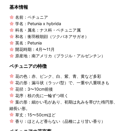
基本情報
名前：ペチュニア
学名：Petunia x hybrida
科名・属名：ナス科・ペチュニア属
和名：衝羽根朝顔（ツクバネアサガオ）
英名：Petunia
開花時期：4月〜11月
原産地：南アメリカ（ブラジル・アルゼンチン）
ペチュニアの特徴
花の色：赤、ピンク、白、紫、青、黄など多彩
花の形：漏斗状（ラッパ型）で、一重や八重咲きも
花径：3〜10cm前後
花序：枝の先に一輪ずつ咲く
葉の形：細かい毛があり、初期は丸みを帯びた楕円形、
細長い形。
草丈：15〜50cmほど
香り：ほとんど香らない（品種により甘い香り）