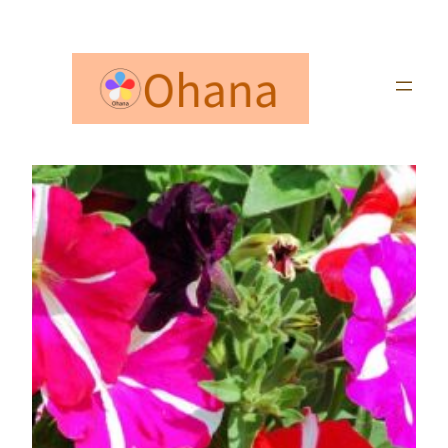
内
容
を
ス
キ
ッ
プ