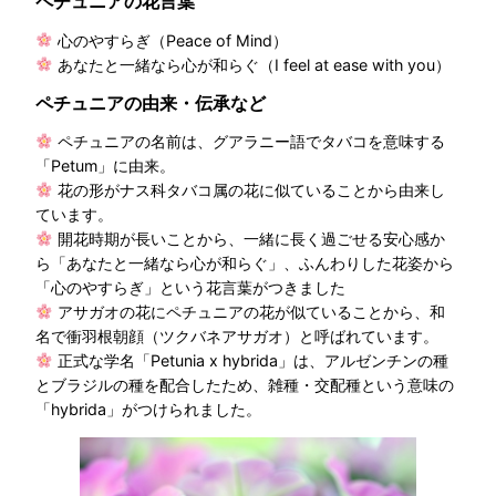
ペチュニアの花言葉
心のやすらぎ（Peace of Mind）
あなたと一緒なら心が和らぐ（I feel at ease with you）
ペチュニアの由来・伝承など
ペチュニアの名前は、グアラニー語でタバコを意味する
「Petum」に由来。
花の形がナス科タバコ属の花に似ていることから由来し
ています。
開花時期が長いことから、一緒に長く過ごせる安心感か
ら「あなたと一緒なら心が和らぐ」、ふんわりした花姿から
「心のやすらぎ」という花言葉がつきました
アサガオの花にペチュニアの花が似ていることから、和
名で衝羽根朝顔（ツクバネアサガオ）と呼ばれています。
正式な学名「Petunia x hybrida」は、アルゼンチンの種
とブラジルの種を配合したため、雑種・交配種という意味の
「hybrida」がつけられました。