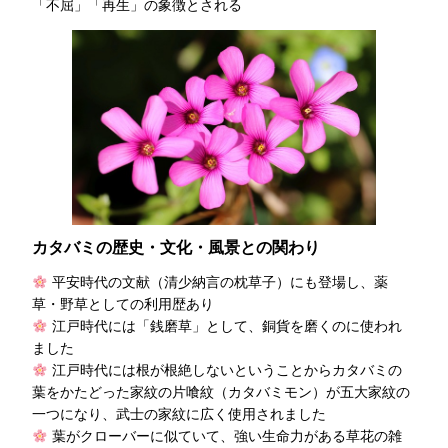
「不屈」「再生」の象徴とされる
カタバミの歴史・文化・風景との関わり
平安時代の文献（清少納言の枕草子）にも登場し、薬
草・野草としての利用歴あり
江戸時代には「銭磨草」として、銅貨を磨くのに使われ
ました
江戸時代には根が根絶しないということからカタバミの
葉をかたどった家紋の片喰紋（カタバミモン）が五大家紋の
一つになり、武士の家紋に広く使用されました
葉がクローバーに似ていて、強い生命力がある草花の雑