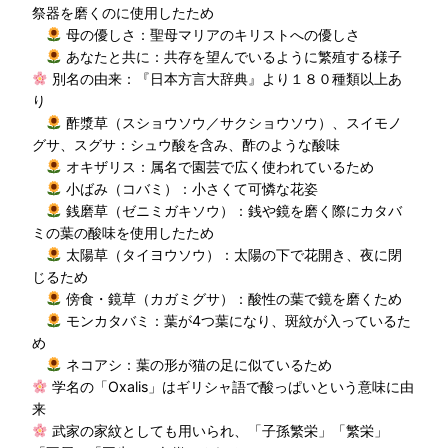
祭器を磨くのに使用したため
母の優しさ：聖母マリアのキリストへの優しさ
あなたと共に：共存を望んでいるように繁殖する様子
別名の由来：『日本方言大辞典』より１８０種類以上あ
り
酢漿草（スショウソウ／サクショウソウ）、スイモノ
グサ、スグサ：シュウ酸を含み、酢のような酸味
オキザリス：属名で園芸で広く使われているため
小ばみ（コバミ）：小さくて可憐な花姿
銭磨草（ゼニミガキソウ）：銭や鏡を磨く際にカタバ
ミの葉の酸味を使用したため
太陽草（タイヨウソウ）：太陽の下で花開き、夜に閉
じるため
傍食・鏡草（カガミグサ）：酸性の葉で鏡を磨くため
モンカタバミ：葉が4つ葉になり、斑紋が入っているた
め
ネコアシ：葉の形が猫の足に似ているため
学名の「Oxalis」はギリシャ語で酸っぱいという意味に由
来
武家の家紋としても用いられ、「子孫繁栄」「繁栄」