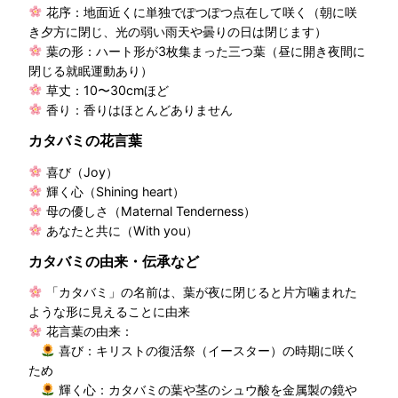
花序：地面近くに単独でぽつぽつ点在して咲く（朝に咲
き夕方に閉じ、光の弱い雨天や曇りの日は閉じます）
葉の形：ハート形が3枚集まった三つ葉（昼に開き夜間に
閉じる就眠運動あり）
草丈：10〜30cmほど
香り：香りはほとんどありません
カタバミの花言葉
喜び（Joy）
輝く心（Shining heart）
母の優しさ（Maternal Tenderness）
あなたと共に（With you）
カタバミの由来・伝承など
「カタバミ」の名前は、葉が夜に閉じると片方噛まれた
ような形に見えることに由来
花言葉の由来：
喜び：キリストの復活祭（イースター）の時期に咲く
ため
輝く心：カタバミの葉や茎のシュウ酸を金属製の鏡や