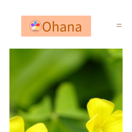
内
容
を
ス
キ
ッ
プ