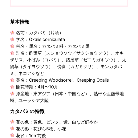
基本情報
名前：カタバミ（片喰）
学名：Oxalis corniculata
科名・属名：カタバミ科・カタバミ属
別名：酢漿草（スショウソウ／サクショウソウ）、オキ
ザリス、小ばみ（コバミ）、銭磨草（ゼニミガキソウ）、太
陽草（タイヨウソウ）、傍食（カガミグサ）、モンカタバ
ミ、ネコアシなど
英名：Creeping Woodsorrel、Creeping Oxalis
開花時期：4月〜10月
原産地：東アジア（日本・中国など）、熱帯や亜熱帯地
域、ユーラシア大陸
カタバミの特徴
花の色：黄色、ピンク、紫、白など鮮やか
花の形：花びら5枚、小花
花径：1cm前後