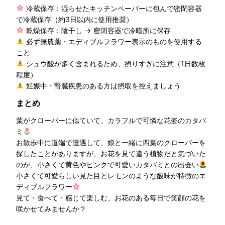
冷蔵保存：湿らせたキッチンペーパーに包んで密閉容器
で冷蔵保存（約3日以内に使用推奨）
乾燥保存：陰干し → 密閉容器で冷暗所に保存
必ず無農薬・エディブルフラワー表示のものを使用する
こと
シュウ酸が多く含まれるため、摂りすぎに注意（1日数枚
程度）
妊娠中・腎臓疾患のある方は摂取を控えましょう
まとめ
葉がクローバーに似ていて、カラフルで可憐な花姿のカタバ
ミ
お散歩中に道端で遭遇して、娘と一緒に四葉のクローバーを
探したことがありますが、お花を見て違う植物だと気づいた
のが、小さくて黄色やピンクで可愛いカタバミとの出会い
小さくて可愛らしい見た目とレモンのような酸味が特徴のエ
ディブルフラワー
見て・食べて・感じて楽しむ、お花のある毎日で笑顔の花を
咲かせてみませんか？